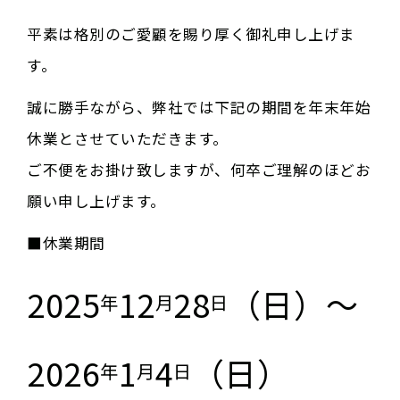
平素は格別のご愛顧を賜り厚く御礼申し上げま
す。
誠に勝手ながら、弊社では下記の期間を年末年始
休業とさせていただきます。
ご不便をお掛け致しますが、何卒ご理解のほどお
願い申し上げます。
■休業期間
2025
12
28
（日）～
年
月
日
2026
1
4
（日）
年
月
日